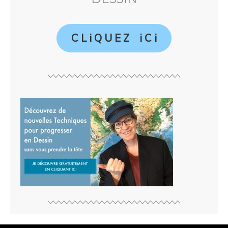
C L i Q U E Z i C i