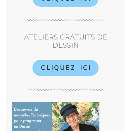
ATELIERS GRATUITS DE
DESSIN
C L i Q U E Z i C i