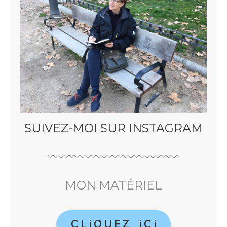
SUIVEZ-MOI SUR INSTAGRAM
MON MATÉRIEL
C L i Q U E Z i C i