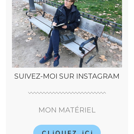
SUIVEZ-MOI SUR INSTAGRAM
MON MATÉRIEL
C L i Q U E Z i C i