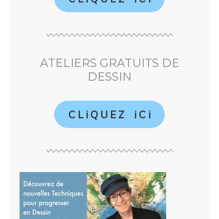
ATELIERS GRATUITS DE
DESSIN
C L i Q U E Z i C i