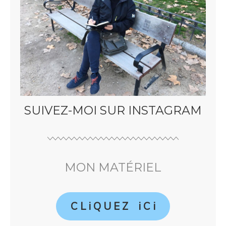
SUIVEZ-MOI SUR INSTAGRAM
MON MATÉRIEL
C L i Q U E Z i C i