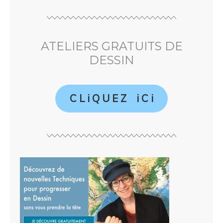
ATELIERS GRATUITS DE
DESSIN
C L i Q U E Z i C i