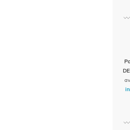
Po
DE
a
in