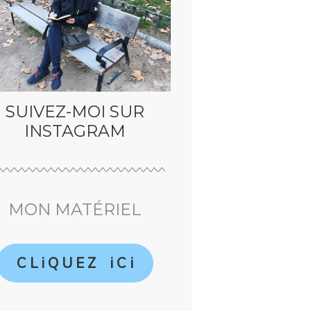
SUIVEZ-MOI SUR
INSTAGRAM
MON MATÉRIEL
C L i Q U E Z i C i