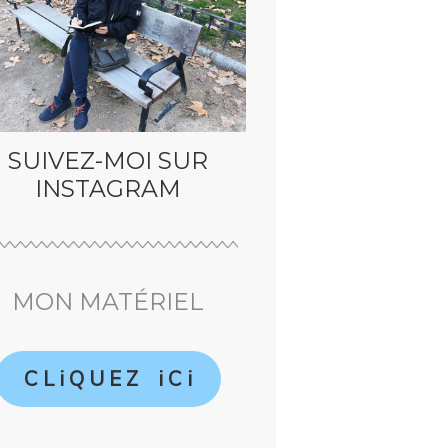
SUIVEZ-MOI SUR
INSTAGRAM
MON MATÉRIEL
C L i Q U E Z i C i