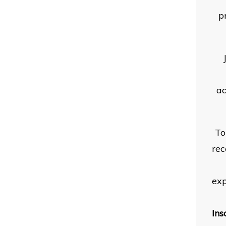
p
a
To
rec
exp
Ins