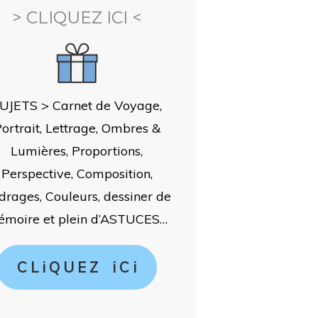
> CLIQUEZ ICI <
UJETS > Carnet de Voyage,
ortrait, Lettrage, Ombres &
Lumières, Proportions,
Perspective, Composition,
drages, Couleurs, dessiner de
moire et plein d’ASTUCES…
C L i Q U E Z i C i