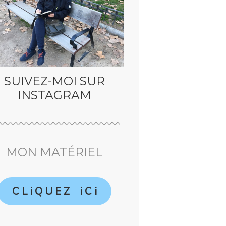
SUIVEZ-MOI SUR
INSTAGRAM
MON MATÉRIEL
C L i Q U E Z i C i