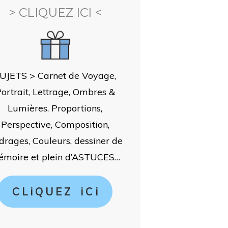
> CLIQUEZ ICI <
UJETS > Carnet de Voyage,
ortrait, Lettrage, Ombres &
Lumières, Proportions,
Perspective, Composition,
drages, Couleurs, dessiner de
moire et plein d’ASTUCES…
C L i Q U E Z i C i