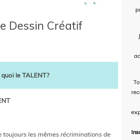
p
e Dessin Créatif
a
t quoi le TALENT?
To
rec
LENT
exp
Ins
re toujours les mêmes récriminations de