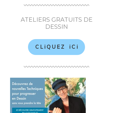
ATELIERS GRATUITS DE
DESSIN
C L i Q U E Z i C i