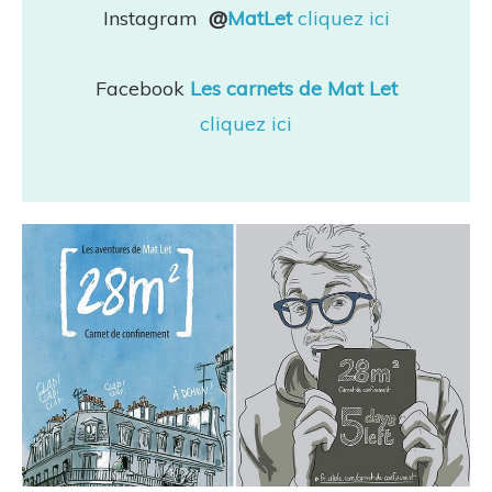
Instagram
@
MatLet
cliquez ici
Facebook
Les carnets de Mat Let
cliquez ici