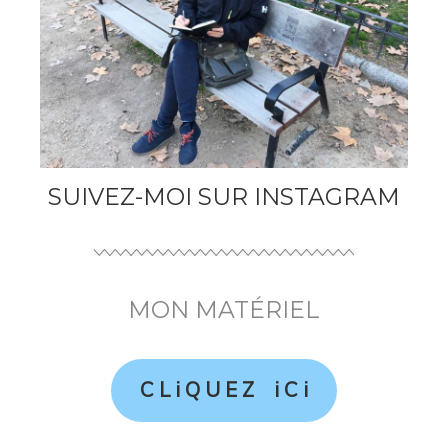
SUIVEZ-MOI SUR INSTAGRAM
MON MATÉRIEL
C L i Q U E Z i C i