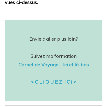
vues ci-dessus.
Envie d’aller plus loin?
Suivez ma formation
Carnet de Voyage – Ici et là-bas
> C L i Q U E Z i C i <